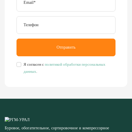
Телефон
Отправить
Я согласен с
политикой обработки персональных
данных
.
Буровое, обогатительное, сортировочное и компрессорное
оборудование
8 (351) 355-77-44
Заказать звонок
456304, Челябинская область,
г. Миасс, ул. Калинина, д. 13