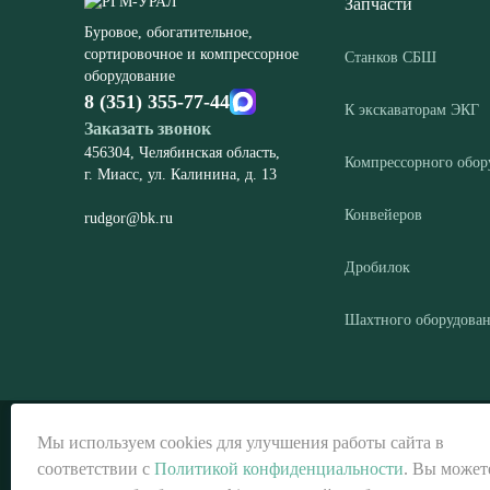
Запчасти
Буровое, обогатительное,
сортировочное и компрессорное
Станков СБШ
оборудование
8 (351) 355-77-44
К экскаваторам ЭКГ
Заказать звонок
456304, Челябинская область,
Компрессорного обор
г. Миасс, ул. Калинина, д. 13
Конвейеров
rudgor@bk.ru
Дробилок
Шахтного оборудова
© ООО «РГМ-УРАЛ», 2026
Мы используем cookies для улучшения работы сайта в
соответствии с
Политикой конфиденциальности
. Вы может