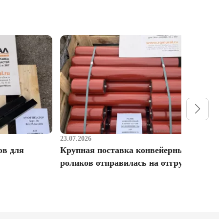
23.07.2026
1
ов для
Крупная поставка конвейерных
Р
роликов отправилась на отгрузку