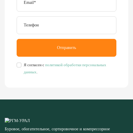
Телефон
Отправить
Я согласен с
политикой обработки персональных
данных
.
Буровое, обогатительное, сортировочное и компрессорное
оборудование
8 (351) 355-77-44
Заказать звонок
456304, Челябинская область,
г. Миасс, ул. Калинина, д. 13