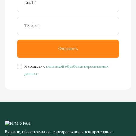
Телефон
Отправить
Я согласен с
политикой обработки персональных
данных
.
Буровое, обогатительное, сортировочное и компрессорное
оборудование
8 (351) 355-77-44
Заказать звонок
456304, Челябинская область,
г. Миасс, ул. Калинина, д. 13