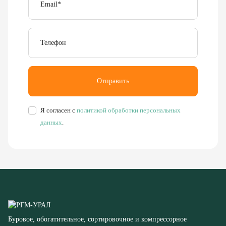
Телефон
Отправить
Я согласен с
политикой обработки персональных
данных
.
Буровое, обогатительное, сортировочное и компрессорное
оборудование
8 (351) 355-77-44
Заказать звонок
456304, Челябинская область,
г. Миасс, ул. Калинина, д. 13