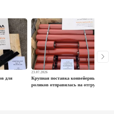
23.07.2026
1
ов для
Крупная поставка конвейерных
Р
роликов отправилась на отгрузку