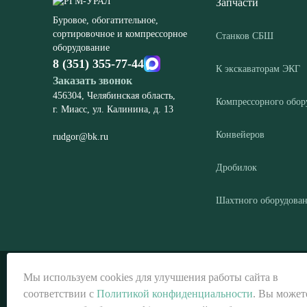
Запчасти
Буровое, обогатительное,
сортировочное и компрессорное
Станков СБШ
оборудование
8 (351) 355-77-44
К экскаваторам ЭКГ
Заказать звонок
456304, Челябинская область,
Компрессорного обор
г. Миасс, ул. Калинина, д. 13
Конвейеров
rudgor@bk.ru
Дробилок
Шахтного оборудова
© ООО «РГМ-УРАЛ», 2026
Мы используем cookies для улучшения работы сайта в
соответствии с
Политикой конфиденциальности
. Вы может