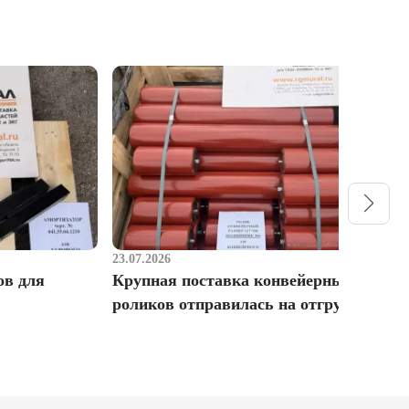
23.07.2026
1
ов для
Крупная поставка конвейерных
Р
роликов отправилась на отгрузку