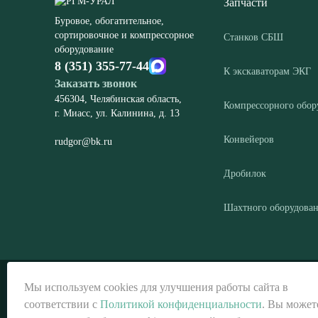
Запчасти
Буровое, обогатительное,
сортировочное и компрессорное
Станков СБШ
оборудование
8 (351) 355-77-44
К экскаваторам ЭКГ
Заказать звонок
456304, Челябинская область,
Компрессорного обор
г. Миасс, ул. Калинина, д. 13
Конвейеров
rudgor@bk.ru
Дробилок
Шахтного оборудова
© ООО «РГМ-УРАЛ», 2026
Мы используем cookies для улучшения работы сайта в
соответствии с
Политикой конфиденциальности
. Вы может