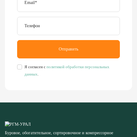
Телефон
Отправить
Я согласен с
политикой обработки персональных
данных
.
Буровое, обогатительное, сортировочное и компрессорное
оборудование
8 (351) 355-77-44
Заказать звонок
456304, Челябинская область,
г. Миасс, ул. Калинина, д. 13