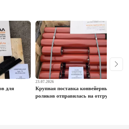
23.07.2026
1
ов для
Крупная поставка конвейерных
Р
роликов отправилась на отгрузку