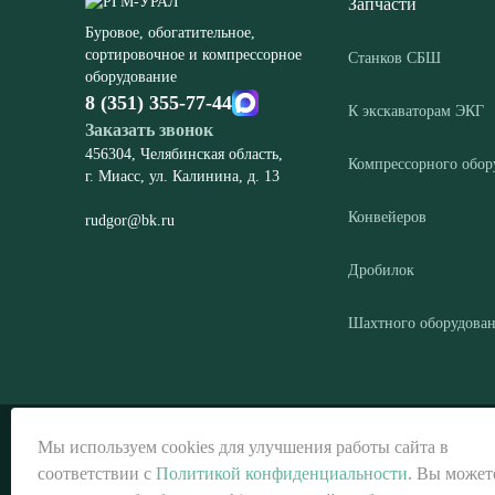
Запчасти
Буровое, обогатительное,
сортировочное и компрессорное
Станков СБШ
оборудование
8 (351) 355-77-44
К экскаваторам ЭКГ
Заказать звонок
456304, Челябинская область,
Компрессорного обор
г. Миасс, ул. Калинина, д. 13
Конвейеров
rudgor@bk.ru
Дробилок
Шахтного оборудова
© ООО «РГМ-УРАЛ», 2026
Мы используем cookies для улучшения работы сайта в
соответствии с
Политикой конфиденциальности
. Вы может