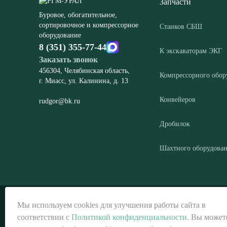
Запчасти
Буровое, обогатительное,
сортировочное и компрессорное
Станков СБШ
оборудование
8 (351) 355-77-44
К экскаваторам ЭКГ
Заказать звонок
456304, Челябинская область,
Компрессорного обор
г. Миасс, ул. Калинина, д. 13
Конвейеров
rudgor@bk.ru
Дробилок
Шахтного оборудова
© ООО «РГМ-УРАЛ», 2026
Мы используем cookies для улучшения работы сайта в
соответствии с
Политикой конфиденциальности
. Вы может