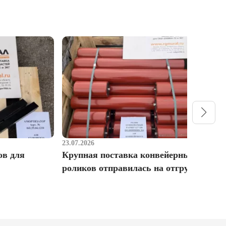
23.07.2026
1
ов для
Крупная поставка конвейерных
Р
роликов отправилась на отгрузку