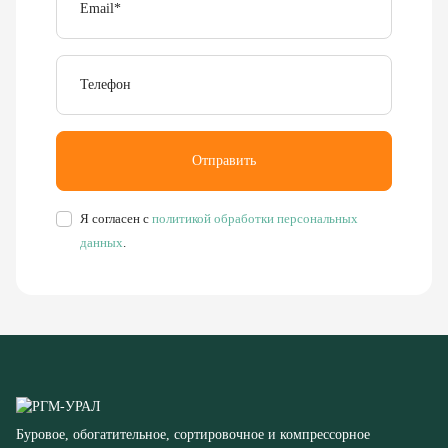
Телефон
Отправить
Я согласен с
политикой обработки персональных
данных
.
Буровое, обогатительное, сортировочное и компрессорное
оборудование
8 (351) 355-77-44
Заказать звонок
456304, Челябинская область,
г. Миасс, ул. Калинина, д. 13