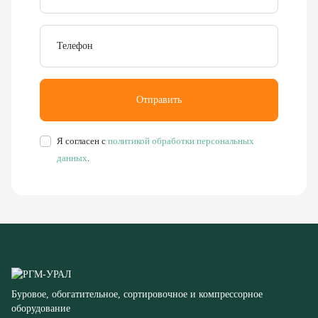
Отправить
Я согласен с
политикой обработки персональных
данных
.
Буровое, обогатительное, сортировочное и компрессорное
оборудование
8 (351) 355-77-44
Заказать звонок
456304, Челябинская область,
г. Миасс, ул. Калинина, д. 13
rudgor@bk.ru