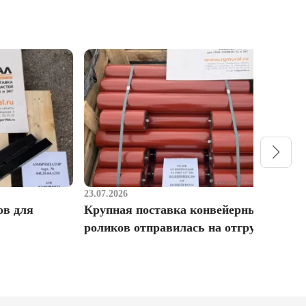
23.07.2026
1
ов для
Крупная поставка конвейерных
Р
роликов отправилась на отгрузку