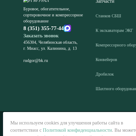
Запчасти
Буровое, обогатительное,
сортировочное и компрессорное
Станков СБШ
оборудование
8 (351) 355-77-44
К экскаваторам ЭКГ
Заказать звонок
456304, Челябинская область,
Компрессорного обор
г. Миасс, ул. Калинина, д. 13
Конвейеров
rudgor@bk.ru
Дробилок
Шахтного оборудова
© ООО «РГМ-УРАЛ», 2026
Мы используем cookies для улучшения работы сайта в
соответствии с
Политикой конфиденциальности
. Вы может