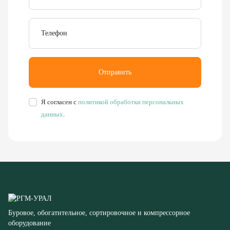
Отправить
Я согласен с
политикой обработки персональных
данных
.
Буровое, обогатительное, сортировочное и компрессорное
оборудование
8 (351) 355-77-44
Заказать звонок
456304, Челябинская область,
г. Миасс, ул. Калинина, д. 13
rudgor@bk.ru