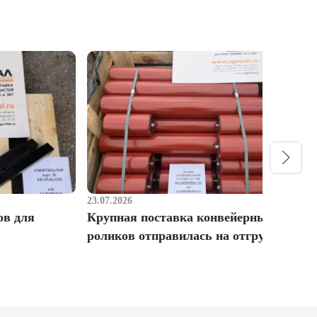
23.07.2026
1
ов для
Крупная поставка конвейерных
Р
роликов отправилась на отгрузку