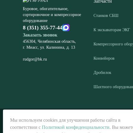
Запчасти
Буровое, обогатительное,
сортировочное и компрессорное
Станков СБШ
оборудование
8 (351) 355-77-44
К экскаваторам ЭКГ
Заказать звонок
456304, Челябинская область,
Компрессорного обор
г. Миасс, ул. Калинина, д. 13
Конвейеров
rudgor@bk.ru
Дробилок
Шахтного оборудова
© ООО «РГМ-УРАЛ», 2026
Мы используем cookies для улучшения работы сайта в
соответствии с
Политикой конфиденциальности
. Вы может