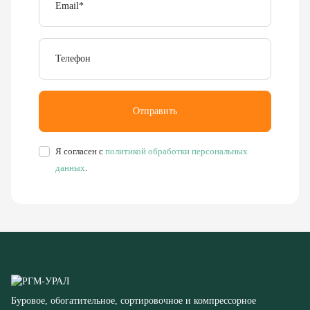
Телефон
Отправить
Я согласен с
политикой обработки персональных
данных
.
Буровое, обогатительное, сортировочное и компрессорное
оборудование
8 (351) 355-77-44
Заказать звонок
456304, Челябинская область,
г. Миасс, ул. Калинина, д. 13