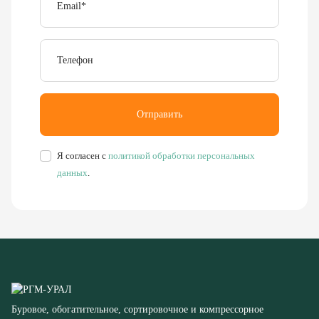
Телефон
Отправить
Я согласен с
политикой обработки персональных
данных
.
Буровое, обогатительное, сортировочное и компрессорное
оборудование
8 (351) 355-77-44
Заказать звонок
456304, Челябинская область,
г. Миасс, ул. Калинина, д. 13