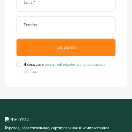
Телефон
Отправить
Я согласен с
политикой обработки персональных
данных
.
Буровое, обогатительное, сортировочное и компрессорное
оборудование
8 (351) 355-77-44
Заказать звонок
456304, Челябинская область,
г. Миасс, ул. Калинина, д. 13