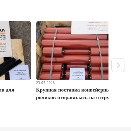
23.07.2026
1
ов для
Крупная поставка конвейерных
Р
роликов отправилась на отгрузку