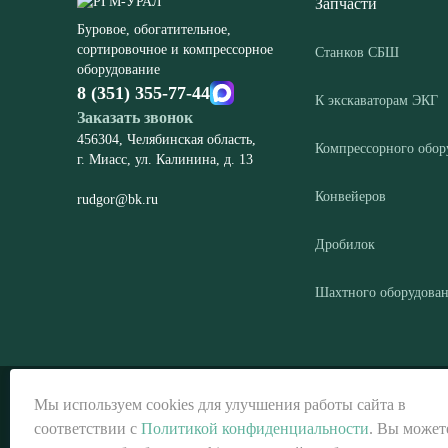
Запчасти
Буровое, обогатительное,
сортировочное и компрессорное
Станков СБШ
оборудование
8 (351) 355-77-44
К экскаваторам ЭКГ
Заказать звонок
456304, Челябинская область,
Компрессорного обор
г. Миасс, ул. Калинина, д. 13
Конвейеров
rudgor@bk.ru
Дробилок
Шахтного оборудова
© ООО «РГМ-УРАЛ», 2026
Мы используем cookies для улучшения работы сайта в
соответствии с
Политикой конфиденциальности
. Вы может