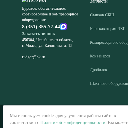
Запчасти
Буровое, обогатительное,
сортировочное и компрессорное
Станков СБШ
оборудование
8 (351) 355-77-44
К экскаваторам ЭКГ
Заказать звонок
456304, Челябинская область,
Компрессорного обор
г. Миасс, ул. Калинина, д. 13
Конвейеров
rudgor@bk.ru
Дробилок
Шахтного оборудова
© ООО «РГМ-УРАЛ», 2026
Мы используем cookies для улучшения работы сайта в
соответствии с
Политикой конфиденциальности
. Вы может