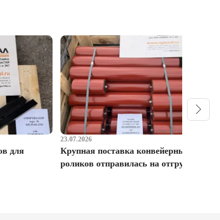
23.07.2026
1
ов для
Крупная поставка конвейерных
Р
роликов отправилась на отгрузку