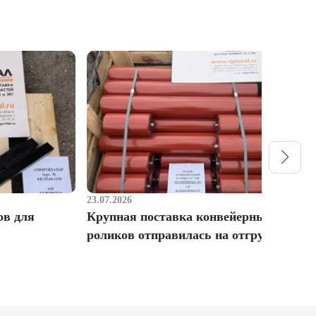
23.07.2026
1
ов для
Крупная поставка конвейерных
Р
роликов отправилась на отгрузку