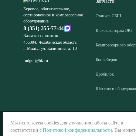
Запчасти
Буровое, обогатительное,
сортировочное и компрессорное
Станков СБШ
оборудование
8 (351) 355-77-44
К экскаваторам ЭКГ
Заказать звонок
456304, Челябинская область,
Компрессорного обор
г. Миасс, ул. Калинина, д. 13
Конвейеров
rudgor@bk.ru
Дробилок
Шахтного оборудова
© ООО «РГМ-УРАЛ», 2026
Мы используем cookies для улучшения работы сайта в
соответствии с
Политикой конфиденциальности
. Вы может