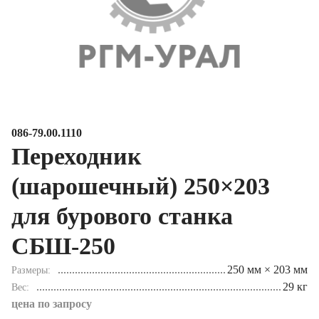
086-79.00.1110
Переходник
(шарошечный) 250×203
для бурового станка
СБШ-250
250 мм × 203 мм
Размеры
29 кг
Вес
цена по запросу
под заказ