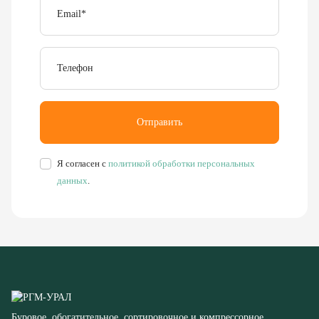
Email
*
Телефон
Отправить
Я согласен с
политикой обработки персональных
данных
.
Буровое, обогатительное, сортировочное и компрессорное
оборудование
8 (351) 355-77-44
Заказать звонок
456304, Челябинская область,
г. Миасс, ул. Калинина, д. 13